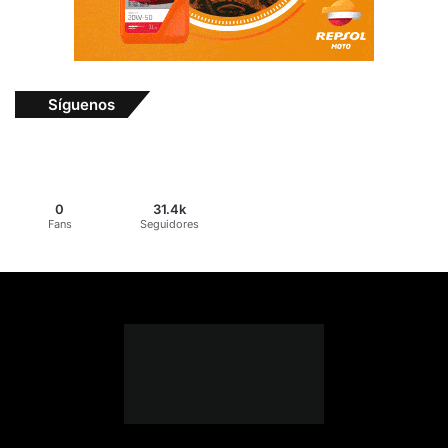
Síguenos
0
31.4k
Fans
Seguidores