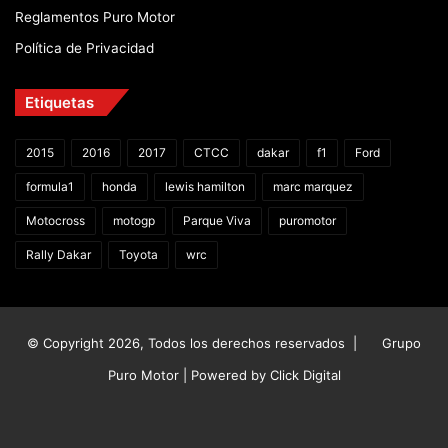
Reglamentos Puro Motor
Política de Privacidad
Etiquetas
2015
2016
2017
CTCC
dakar
f1
Ford
formula1
honda
lewis hamilton
marc marquez
Motocross
motogp
Parque Viva
puromotor
Rally Dakar
Toyota
wrc
© Copyright 2026, Todos los derechos reservados |
Grupo
Puro Motor | Powered by
Click Digital
Facebook
X
YouTube
Instagram
TikTok