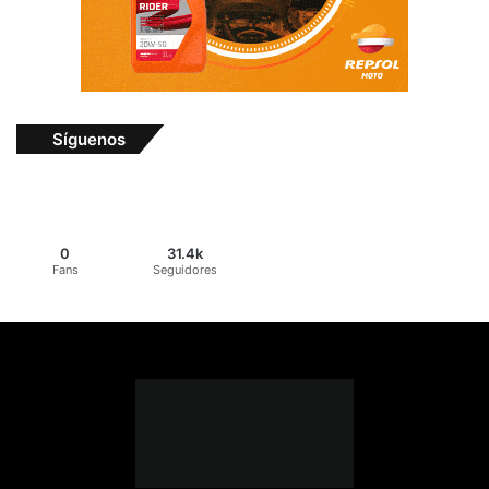
Síguenos
0
31.4k
Fans
Seguidores