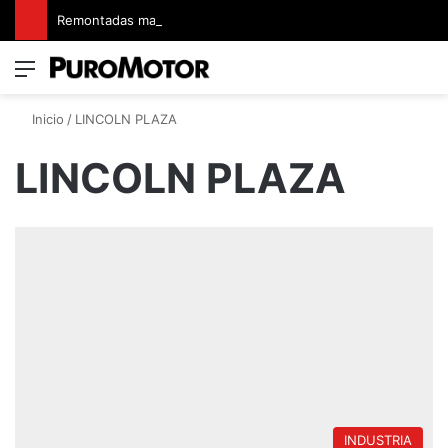
Remontadas marcaron el inicio del Campeonato de Invierno de Kartismo
Menú
Switch
B
Inicio
/
LINCOLN PLAZA
LINCOLN PLAZA
INDUSTRIA