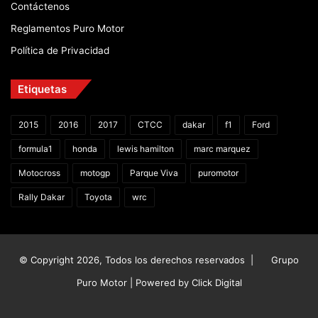
Contáctenos
Reglamentos Puro Motor
Política de Privacidad
Etiquetas
2015
2016
2017
CTCC
dakar
f1
Ford
formula1
honda
lewis hamilton
marc marquez
Motocross
motogp
Parque Viva
puromotor
Rally Dakar
Toyota
wrc
© Copyright 2026, Todos los derechos reservados |
Grupo
Puro Motor | Powered by
Click Digital
Facebook
X
YouTube
Instagram
TikTok