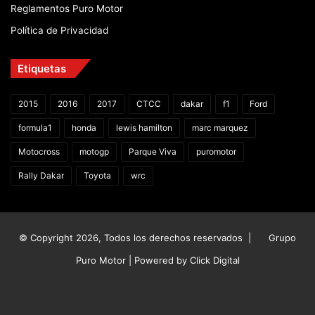
Reglamentos Puro Motor
Política de Privacidad
Etiquetas
2015
2016
2017
CTCC
dakar
f1
Ford
formula1
honda
lewis hamilton
marc marquez
Motocross
motogp
Parque Viva
puromotor
Rally Dakar
Toyota
wrc
© Copyright 2026, Todos los derechos reservados |
Grupo
Puro Motor | Powered by
Click Digital
Facebook
X
YouTube
Instagram
TikTok