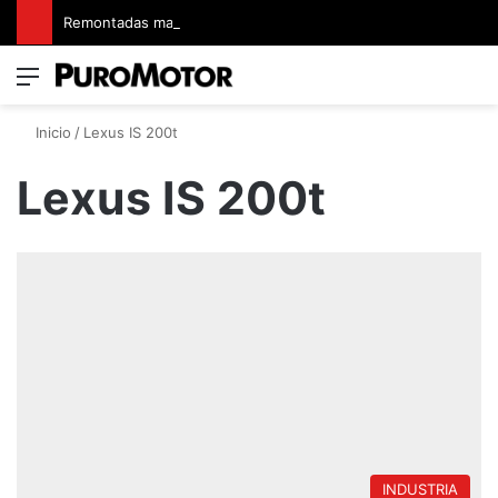
Remontadas marcaron el inicio del Campeonato de Invierno de Kartismo
Menú
Switch
B
Inicio
/
Lexus IS 200t
Lexus IS 200t
INDUSTRIA