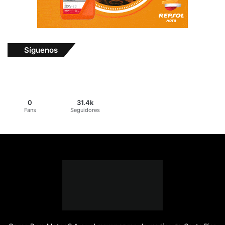
Síguenos
0
31.4k
Fans
Seguidores