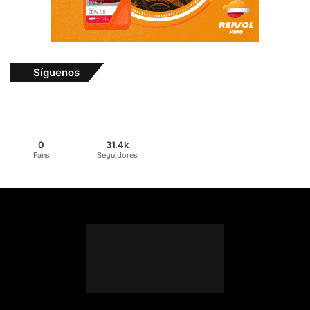
Síguenos
0
31.4k
Fans
Seguidores