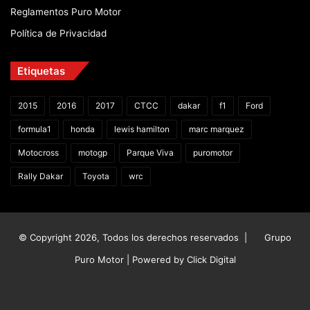
Reglamentos Puro Motor
Política de Privacidad
Etiquetas
2015
2016
2017
CTCC
dakar
f1
Ford
formula1
honda
lewis hamilton
marc marquez
Motocross
motogp
Parque Viva
puromotor
Rally Dakar
Toyota
wrc
© Copyright 2026, Todos los derechos reservados |
Grupo
Puro Motor | Powered by
Click Digital
Facebook
X
YouTube
Instagram
TikTok