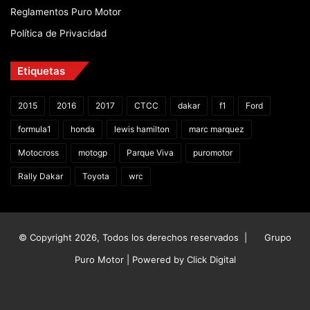
Reglamentos Puro Motor
Política de Privacidad
Etiquetas
2015
2016
2017
CTCC
dakar
f1
Ford
formula1
honda
lewis hamilton
marc marquez
Motocross
motogp
Parque Viva
puromotor
Rally Dakar
Toyota
wrc
© Copyright 2026, Todos los derechos reservados |
Grupo
Puro Motor | Powered by
Click Digital
Facebook
X
YouTube
Instagram
TikTok