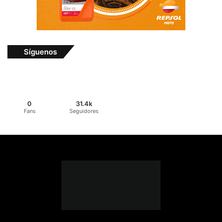
Síguenos
0
31.4k
Fans
Seguidores