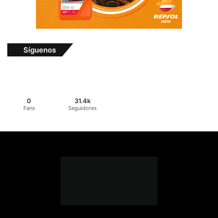
Síguenos
0
31.4k
Fans
Seguidores