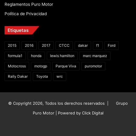
Reglamentos Puro Motor
Política de Privacidad
Etiquetas
2015
2016
2017
CTCC
dakar
f1
Ford
formula1
honda
lewis hamilton
marc marquez
Motocross
motogp
Parque Viva
puromotor
Rally Dakar
Toyota
wrc
© Copyright 2026, Todos los derechos reservados |
Grupo
Puro Motor | Powered by
Click Digital
Facebook
X
YouTube
Instagram
TikTok