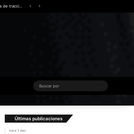
Facebook
X
YouTube
Instagram
TikTok
Acceso
Switch skin
¿AWD, 4WD o Symmetrical AWD? Todo lo que necesita saber sobre los sistemas de tracción integral
Buscar
por
Últimas publicaciones
hace 2 días