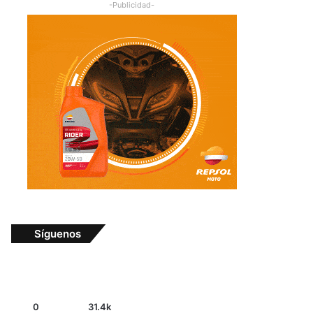
-Publicidad-
Síguenos
0
31.4k