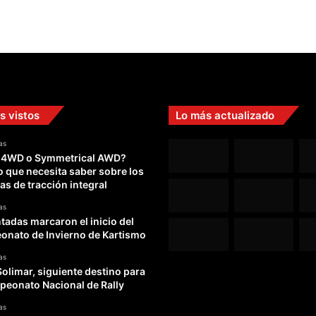
s vistos
Lo más actualizado
as
 4WD o Symmetrical AWD?
o que necesita saber sobre los
as de tracción integral
as
adas marcaron el inicio del
nato de Invierno de Kartismo
as
Solimar, siguiente destino para
peonato Nacional de Rally
as