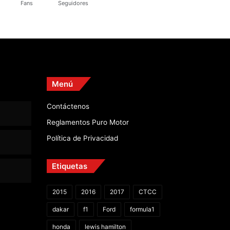
Fans
Seguidores
Menú
Contáctenos
Reglamentos Puro Motor
Política de Privacidad
Etiquetas
2015
2016
2017
CTCC
dakar
f1
Ford
formula1
honda
lewis hamilton