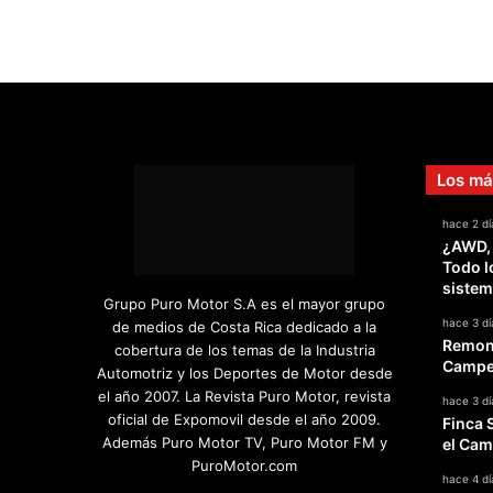
Los má
hace 2 dí
¿AWD,
Todo l
sistem
Grupo Puro Motor S.A es el mayor grupo
hace 3 dí
de medios de Costa Rica dedicado a la
Remont
cobertura de los temas de la Industria
Campeo
Automotriz y los Deportes de Motor desde
el año 2007. La Revista Puro Motor, revista
hace 3 dí
oficial de Expomovil desde el año 2009.
Finca 
Además Puro Motor TV, Puro Motor FM y
el Cam
PuroMotor.com
hace 4 dí