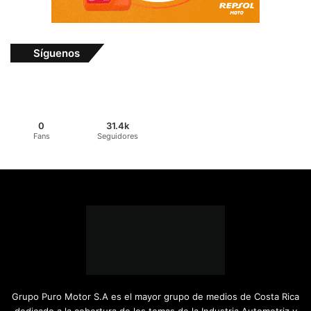
Síguenos
0
31.4k
Fans
Seguidores
Grupo Puro Motor S.A es el mayor grupo de medios de Costa Rica