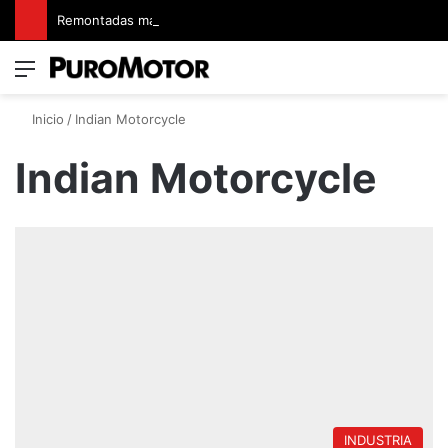
Remontadas marcaron el inicio del Campeonato de Invierno de Kartismo
Menú
Switch
B
Inicio
/
Indian Motorcycle
Indian Motorcycle
INDUSTRIA