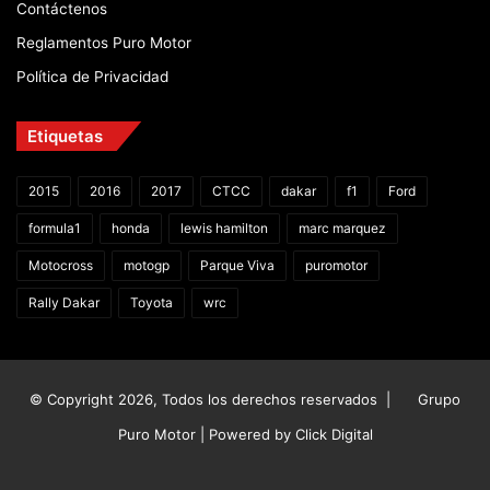
Contáctenos
Reglamentos Puro Motor
Política de Privacidad
Etiquetas
2015
2016
2017
CTCC
dakar
f1
Ford
formula1
honda
lewis hamilton
marc marquez
Motocross
motogp
Parque Viva
puromotor
Rally Dakar
Toyota
wrc
© Copyright 2026, Todos los derechos reservados |
Grupo
Puro Motor | Powered by
Click Digital
Facebook
X
YouTube
Instagram
TikTok