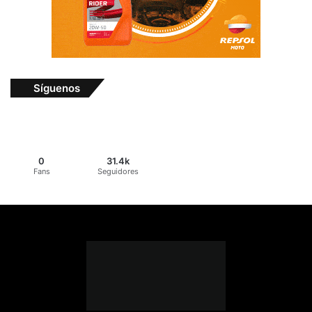
Síguenos
0
31.4k
Fans
Seguidores