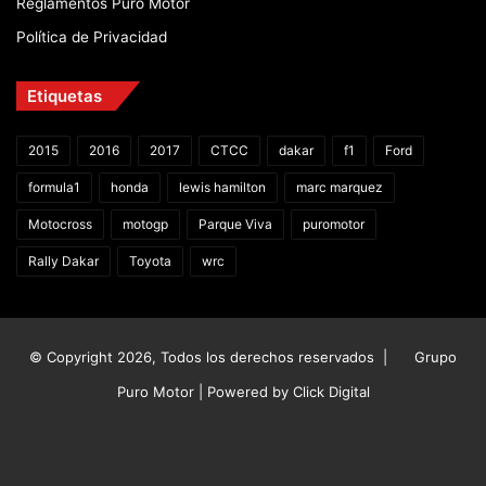
Reglamentos Puro Motor
Política de Privacidad
Etiquetas
2015
2016
2017
CTCC
dakar
f1
Ford
formula1
honda
lewis hamilton
marc marquez
Motocross
motogp
Parque Viva
puromotor
Rally Dakar
Toyota
wrc
© Copyright 2026, Todos los derechos reservados |
Grupo
Puro Motor | Powered by
Click Digital
Facebook
X
YouTube
Instagram
TikTok