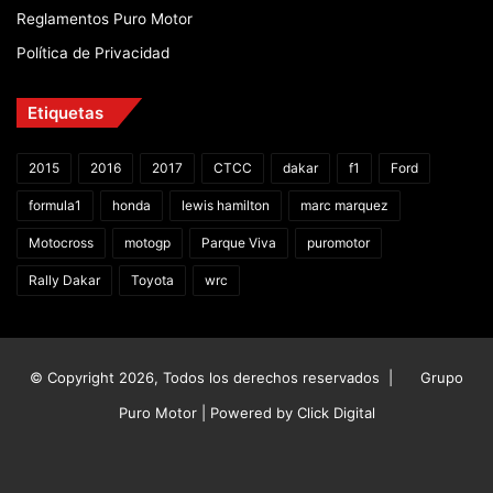
Reglamentos Puro Motor
Política de Privacidad
Etiquetas
2015
2016
2017
CTCC
dakar
f1
Ford
formula1
honda
lewis hamilton
marc marquez
Motocross
motogp
Parque Viva
puromotor
Rally Dakar
Toyota
wrc
© Copyright 2026, Todos los derechos reservados |
Grupo
Puro Motor | Powered by
Click Digital
Facebook
X
YouTube
Instagram
TikTok