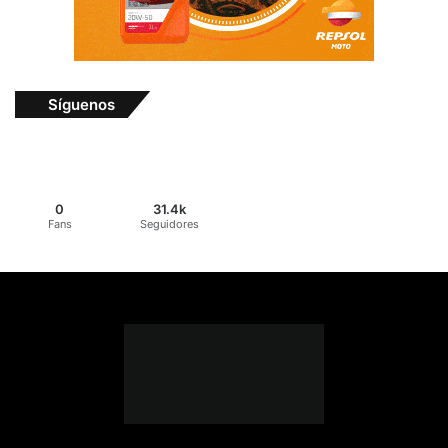
Síguenos
0
31.4k
Fans
Seguidores