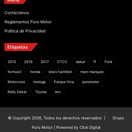
Contáctenos
Reglamentos Puro Motor
Política de Privacidad
Etiquetas
2015
2016
2017
CTCC
dakar
f1
Ford
formula1
honda
lewis hamilton
marc marquez
Motocross
motogp
Parque Viva
puromotor
Rally Dakar
Toyota
wrc
© Copyright 2026, Todos los derechos reservados |
Grupo
Puro Motor | Powered by
Click Digital