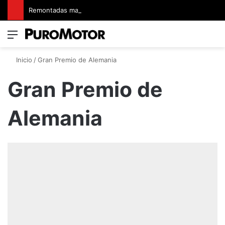
Remontadas marcaron el inicio del Campeonato de Invierno de Kartismo
Menú
Switch
B
Inicio
/
Gran Premio de Alemania
Gran Premio de
Alemania