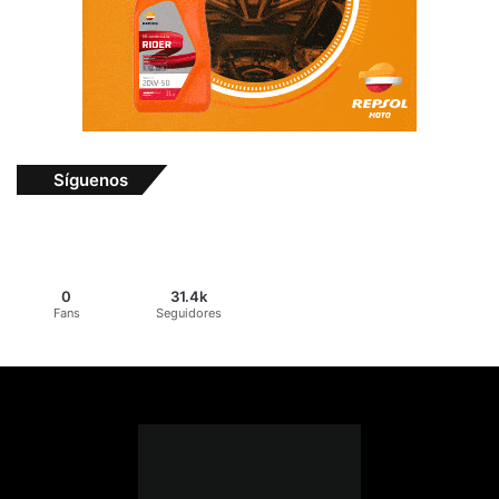
Síguenos
0
31.4k
Fans
Seguidores