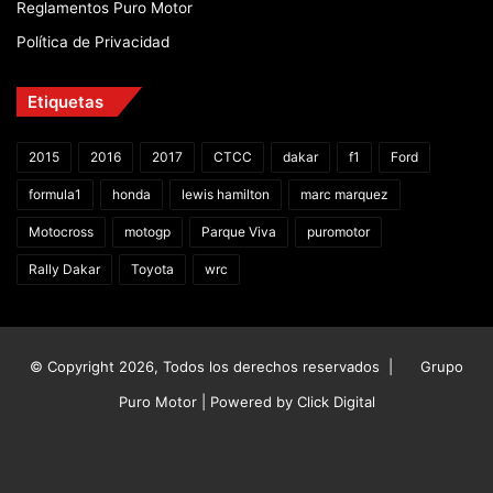
Reglamentos Puro Motor
Política de Privacidad
Etiquetas
2015
2016
2017
CTCC
dakar
f1
Ford
formula1
honda
lewis hamilton
marc marquez
Motocross
motogp
Parque Viva
puromotor
Rally Dakar
Toyota
wrc
© Copyright 2026, Todos los derechos reservados |
Grupo
Puro Motor | Powered by
Click Digital
Facebook
X
YouTube
Instagram
TikTok