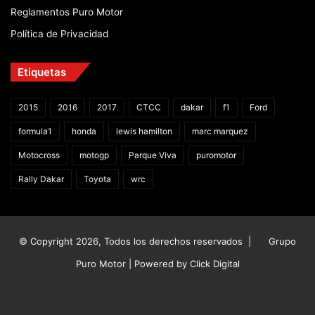
Reglamentos Puro Motor
Política de Privacidad
Etiquetas
2015
2016
2017
CTCC
dakar
f1
Ford
formula1
honda
lewis hamilton
marc marquez
Motocross
motogp
Parque Viva
puromotor
Rally Dakar
Toyota
wrc
© Copyright 2026, Todos los derechos reservados |
Grupo
Puro Motor | Powered by
Click Digital
Facebook
X
YouTube
Instagram
TikTok