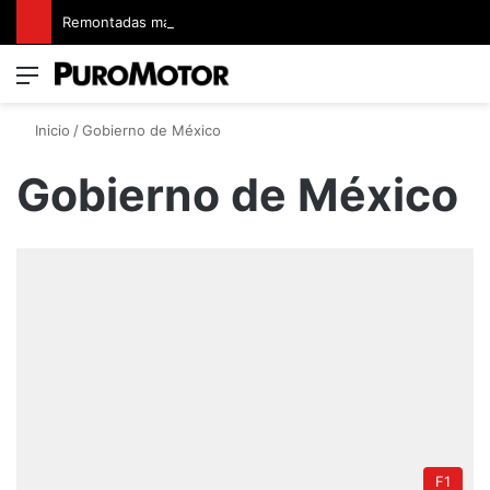
Remontadas marcaron el inicio del Campeonato de Invierno de Kartismo
Menú
Switch
B
Inicio
/
Gobierno de México
Gobierno de México
F1