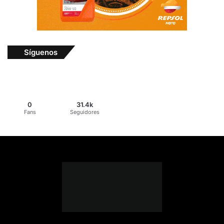
Síguenos
0
31.4k
Fans
Seguidores