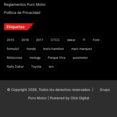
Reglamentos Puro Motor
Política de Privacidad
Etiquetas
2015
2016
2017
CTCC
dakar
f1
Ford
formula1
honda
lewis hamilton
marc marquez
Motocross
motogp
Parque Viva
puromotor
Rally Dakar
Toyota
wrc
© Copyright 2026, Todos los derechos reservados |
Grupo
Puro Motor | Powered by
Click Digital
Facebook
X
YouTube
Instagram
TikTok