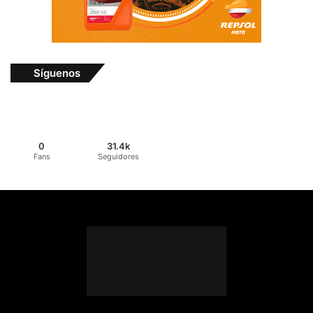
Síguenos
0
31.4k
Fans
Seguidores