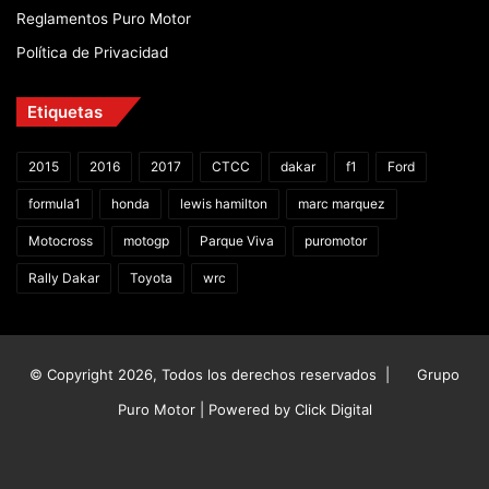
Reglamentos Puro Motor
Política de Privacidad
Etiquetas
2015
2016
2017
CTCC
dakar
f1
Ford
formula1
honda
lewis hamilton
marc marquez
Motocross
motogp
Parque Viva
puromotor
Rally Dakar
Toyota
wrc
© Copyright 2026, Todos los derechos reservados |
Grupo
Puro Motor | Powered by
Click Digital
Facebook
X
YouTube
Instagram
TikTok