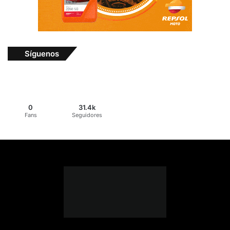
Síguenos
0
31.4k
Fans
Seguidores