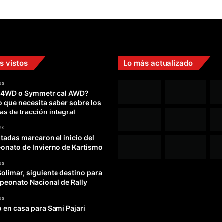
s vistos
Lo más actualizado
as
 4WD o Symmetrical AWD?
o que necesita saber sobre los
as de tracción integral
as
adas marcaron el inicio del
nato de Invierno de Kartismo
as
Solimar, siguiente destino para
peonato Nacional de Rally
as
o en casa para Sami Pajari