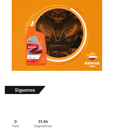
Síguenos
0
31.4k
Fans
Seguidores