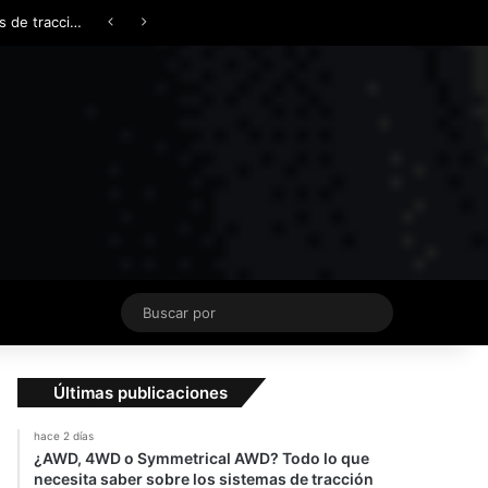
Facebook
X
YouTube
Instagram
TikTok
Acceso
Switch skin
¿AWD, 4WD o Symmetrical AWD? Todo lo que necesita saber sobre los sistemas de tracción integral
Buscar
por
Últimas publicaciones
hace 2 días
¿AWD, 4WD o Symmetrical AWD? Todo lo que
necesita saber sobre los sistemas de tracción