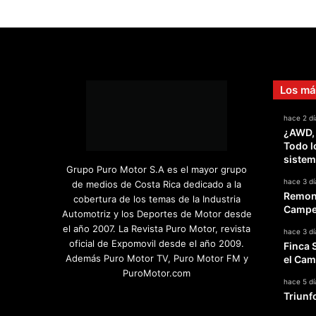
Los má
hace 2 dí
¿AWD,
Todo l
sistem
Grupo Puro Motor S.A es el mayor grupo
hace 3 dí
de medios de Costa Rica dedicado a la
Remont
cobertura de los temas de la Industria
Campeo
Automotriz y los Deportes de Motor desde
el año 2007. La Revista Puro Motor, revista
hace 3 dí
oficial de Expomovil desde el año 2009.
Finca 
Además Puro Motor TV, Puro Motor FM y
el Cam
PuroMotor.com
hace 5 dí
Triunf
Facebook
X
YouTube
Instagram
TikTok