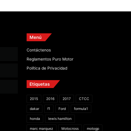
Menú
Contáctenos
Reglamentos Puro Motor
Política de Privacidad
Etiquetas
2015
2016
2017
CTCC
dakar
f1
Ford
formula1
honda
lewis hamilton
marc marquez
Motocross
motogp