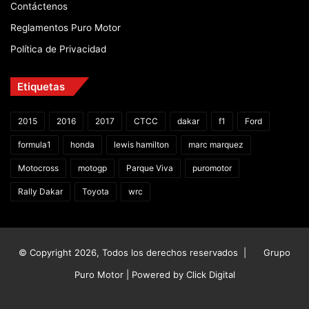
Contáctenos
Reglamentos Puro Motor
Política de Privacidad
Etiquetas
2015
2016
2017
CTCC
dakar
f1
Ford
formula1
honda
lewis hamilton
marc marquez
Motocross
motogp
Parque Viva
puromotor
Rally Dakar
Toyota
wrc
© Copyright 2026, Todos los derechos reservados |
Grupo
Puro Motor | Powered by
Click Digital
Facebook
X
YouTube
Instagram
TikTok