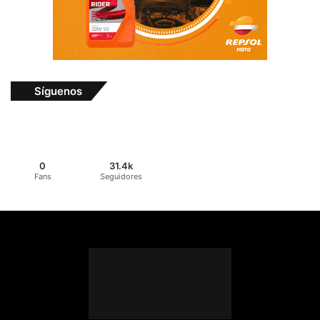
Síguenos
0
31.4k
Fans
Seguidores