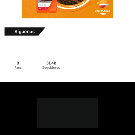
Síguenos
0
31.4k
Fans
Seguidores