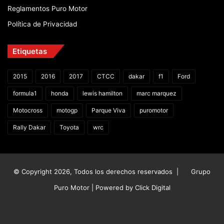
Reglamentos Puro Motor
Política de Privacidad
Etiquetas
2015
2016
2017
CTCC
dakar
f1
Ford
formula1
honda
lewis hamilton
marc marquez
Motocross
motogp
Parque Viva
puromotor
Rally Dakar
Toyota
wrc
© Copyright 2026, Todos los derechos reservados |
Grupo
Puro Motor | Powered by
Click Digital
Facebook
X
YouTube
Instagram
TikTok