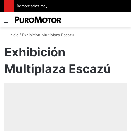
Remontadas marcaron el inicio del Campeonato de Invierno de Kartismo
Menú
Switch
B
Inicio
/
Exhibición Multiplaza Escazú
Exhibición
Multiplaza Escazú