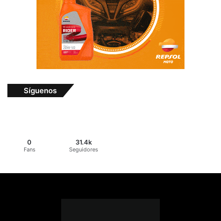
Síguenos
0
31.4k
Fans
Seguidores