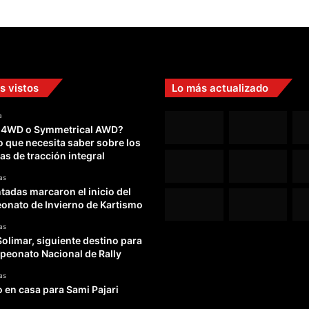
s vistos
Lo más actualizado
a
 4WD o Symmetrical AWD?
o que necesita saber sobre los
as de tracción integral
as
adas marcaron el inicio del
nato de Invierno de Kartismo
as
Solimar, siguiente destino para
peonato Nacional de Rally
as
o en casa para Sami Pajari