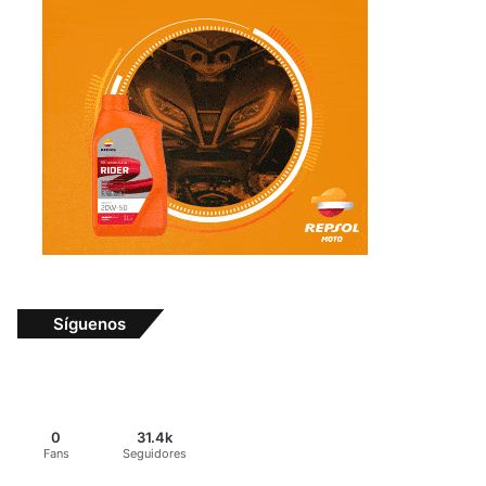
Síguenos
0
31.4k
Fans
Seguidores