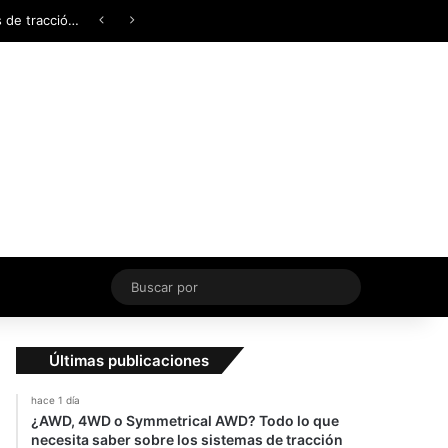
Facebook
X
YouTube
Instagram
TikTok
Acceso
Switch skin
¿AWD, 4WD o Symmetrical AWD? Todo lo que necesita saber sobre los sistemas de tracción integral
Buscar
por
Últimas publicaciones
hace 1 día
¿AWD, 4WD o Symmetrical AWD? Todo lo que
necesita saber sobre los sistemas de tracción