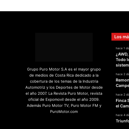
Los má
hace 1 dí
¿AWD,
Todo l
sistem
Grupo Puro Motor S.A es el mayor grupo
hace 2 dí
de medios de Costa Rica dedicado a la
Remont
cobertura de los temas de la Industria
Campeo
Automotriz y los Deportes de Motor desde
el año 2007. La Revista Puro Motor, revista
hace 2 dí
oficial de Expomovil desde el año 2009.
Finca 
Además Puro Motor TV, Puro Motor FM y
el Cam
PuroMotor.com
hace 4 dí
Triunf
Facebook
X
YouTube
Instagram
TikTok