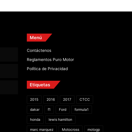
Menú
Contáctenos
Reglamentos Puro Motor
Política de Privacidad
Etiquetas
2015
2016
2017
CTCC
dakar
f1
Ford
formula1
honda
lewis hamilton
marc marquez
Motocross
motogp