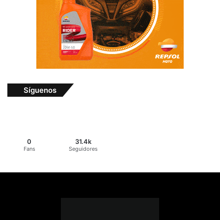
Síguenos
0
31.4k
Fans
Seguidores