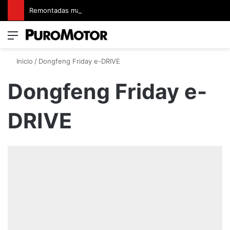
Remontadas marcaron el inicio del Campeonato de Invierno de Kartismo
Menú
Switch
B
Inicio
/
Dongfeng Friday e-DRIVE
Dongfeng Friday e-
DRIVE