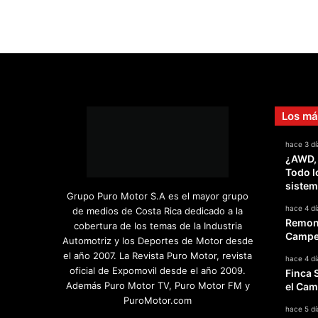
Los má
hace 3 dí
¿AWD,
Todo l
sistem
Grupo Puro Motor S.A es el mayor grupo
hace 4 dí
de medios de Costa Rica dedicado a la
Remont
cobertura de los temas de la Industria
Campeo
Automotriz y los Deportes de Motor desde
el año 2007. La Revista Puro Motor, revista
hace 4 dí
oficial de Expomovil desde el año 2009.
Finca 
Además Puro Motor TV, Puro Motor FM y
el Cam
PuroMotor.com
hace 5 dí