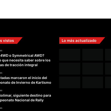
s vistos
Lo más actualizado
as
 4WD o Symmetrical AWD?
o que necesita saber sobre los
as de tracción integral
as
adas marcaron el inicio del
nato de Invierno de Kartismo
as
Solimar, siguiente destino para
peonato Nacional de Rally
as