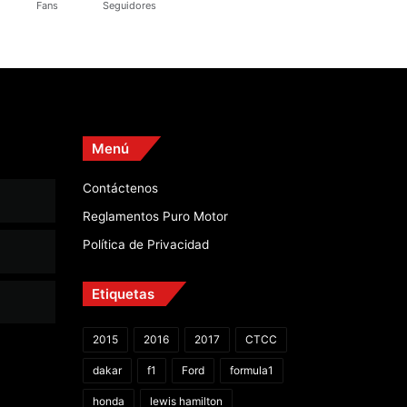
Fans
Seguidores
Menú
Contáctenos
Reglamentos Puro Motor
Política de Privacidad
Etiquetas
2015
2016
2017
CTCC
dakar
f1
Ford
formula1
honda
lewis hamilton