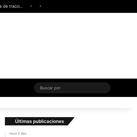
Facebook
X
YouTube
Instagram
TikTok
Acceso
Switch skin
¿AWD, 4WD o Symmetrical AWD? Todo lo que necesita saber sobre los sistemas de tracción integral
Buscar
por
Últimas publicaciones
hace 3 días