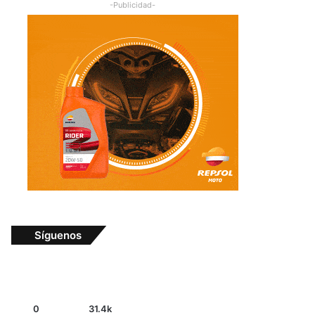
-Publicidad-
Síguenos
0
31.4k