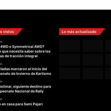
s vistos
Lo más actualizado
as
 4WD o Symmetrical AWD?
o que necesita saber sobre los
as de tracción integral
as
adas marcaron el inicio del
nato de Invierno de Kartismo
as
Solimar, siguiente destino para
peonato Nacional de Rally
as
o en casa para Sami Pajari