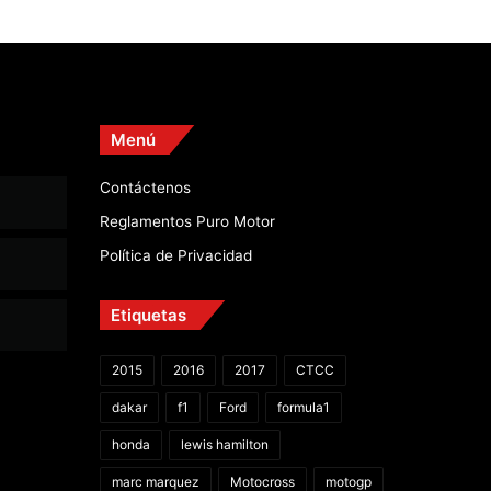
Menú
Contáctenos
Reglamentos Puro Motor
Política de Privacidad
Etiquetas
2015
2016
2017
CTCC
dakar
f1
Ford
formula1
honda
lewis hamilton
marc marquez
Motocross
motogp