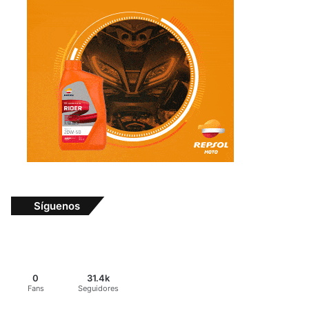
Síguenos
0
31.4k
Fans
Seguidores