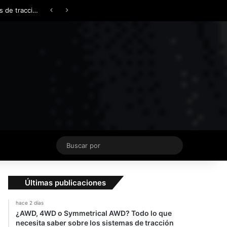
Facebook
X
YouTube
Instagram
TikTok
Acceso
Switch skin
¿AWD, 4WD o Symmetrical AWD? Todo lo que necesita saber sobre los sistemas de tracción integral
Buscar
por
Últimas publicaciones
hace 2 días
¿AWD, 4WD o Symmetrical AWD? Todo lo que
necesita saber sobre los sistemas de tracción