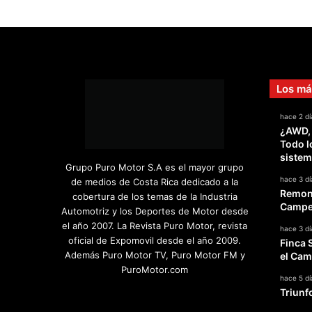
Los má
hace 2 dí
¿AWD,
Todo l
sistem
Grupo Puro Motor S.A es el mayor grupo
hace 3 dí
de medios de Costa Rica dedicado a la
Remont
cobertura de los temas de la Industria
Campeo
Automotriz y los Deportes de Motor desde
el año 2007. La Revista Puro Motor, revista
hace 3 dí
oficial de Expomovil desde el año 2009.
Finca 
Además Puro Motor TV, Puro Motor FM y
el Cam
PuroMotor.com
hace 5 dí
Triunf
Facebook
X
YouTube
Instagram
TikTok