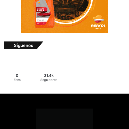
Síguenos
0
31.4k
Fans
Seguidores