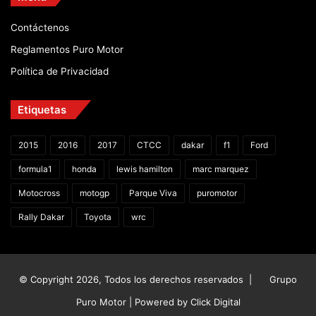
Contáctenos
Reglamentos Puro Motor
Política de Privacidad
Etiquetas
2015
2016
2017
CTCC
dakar
f1
Ford
formula1
honda
lewis hamilton
marc marquez
Motocross
motogp
Parque Viva
puromotor
Rally Dakar
Toyota
wrc
© Copyright 2026, Todos los derechos reservados |
Grupo
Puro Motor | Powered by
Click Digital