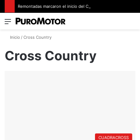
Remontadas marcaron el inicio del Campeonato de Invierno de Kartismo
Menú
Switch
B
Inicio
/
Cross Country
Cross Country
CUADRACROSS