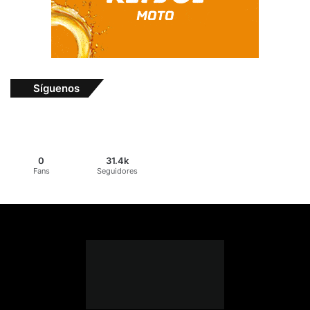
Síguenos
0
31.4k
Fans
Seguidores