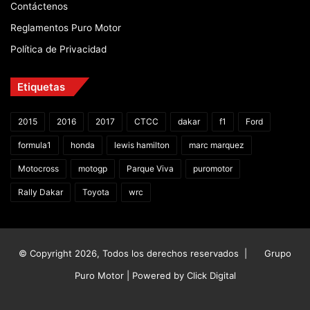
Contáctenos
Reglamentos Puro Motor
Política de Privacidad
Etiquetas
2015
2016
2017
CTCC
dakar
f1
Ford
formula1
honda
lewis hamilton
marc marquez
Motocross
motogp
Parque Viva
puromotor
Rally Dakar
Toyota
wrc
© Copyright 2026, Todos los derechos reservados |
Grupo
Puro Motor | Powered by
Click Digital
Facebook
X
YouTube
Instagram
TikTok