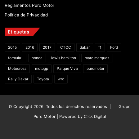
Reglamentos Puro Motor
Política de Privacidad
Etiquetas
2015
2016
2017
CTCC
dakar
f1
Ford
formula1
honda
lewis hamilton
marc marquez
Motocross
motogp
Parque Viva
puromotor
Rally Dakar
Toyota
wrc
© Copyright 2026, Todos los derechos reservados |
Grupo
Puro Motor | Powered by
Click Digital
Facebook
X
YouTube
Instagram
TikTok