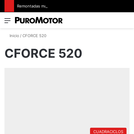
Remontadas marcaron el inicio del Campeonato de Invierno de Kartismo
Menú
Switch
B
Inicio
/
CFORCE 520
CFORCE 520
CUADRACICLOS