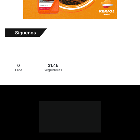
Síguenos
0
31.4k
Fans
Seguidores