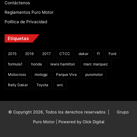
Contáctenos
Reglamentos Puro Motor
Política de Privacidad
Etiquetas
2015
2016
2017
CTCC
dakar
f1
Ford
formula1
honda
lewis hamilton
marc marquez
Motocross
motogp
Parque Viva
puromotor
Rally Dakar
Toyota
wrc
© Copyright 2026, Todos los derechos reservados |
Grupo
Puro Motor | Powered by
Click Digital
Facebook
X
YouTube
Instagram
TikTok