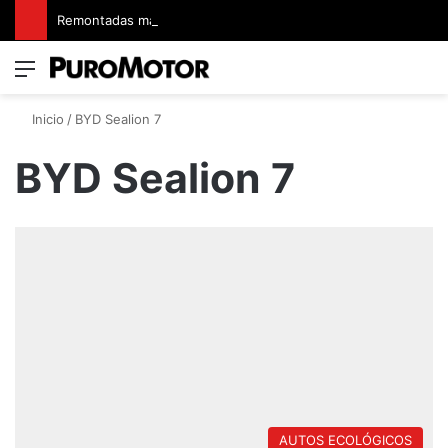
Remontadas marcaron el inicio del Campeonato de Invierno de Kartismo
Menú
Switch
B
Inicio
/
BYD Sealion 7
BYD Sealion 7
AUTOS ECOLÓGICOS