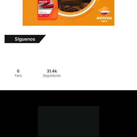
Síguenos
0
31.4k
Fans
Seguidores