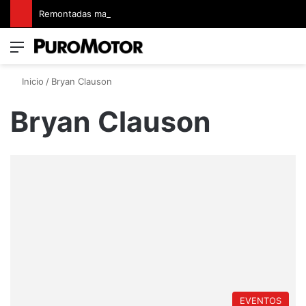
Remontadas marcaron el inicio del Campeonato de Invierno de Kartismo
Menú
Switch
B
Inicio
/
Bryan Clauson
Bryan Clauson
EVENTOS