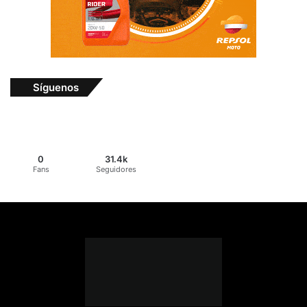
Síguenos
0
31.4k
Fans
Seguidores