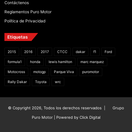
Contáctenos
Reglamentos Puro Motor
Política de Privacidad
Etiquetas
2015
2016
2017
CTCC
dakar
f1
Ford
formula1
honda
lewis hamilton
marc marquez
Motocross
motogp
Parque Viva
puromotor
Rally Dakar
Toyota
wrc
© Copyright 2026, Todos los derechos reservados |
Grupo
Puro Motor | Powered by
Click Digital
Facebook
X
YouTube
Instagram
TikTok