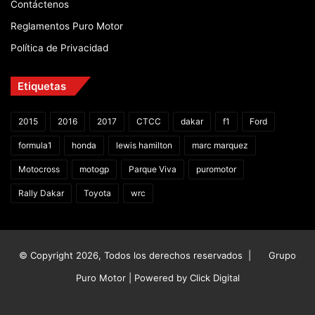
Contáctenos
Reglamentos Puro Motor
Política de Privacidad
Etiquetas
2015
2016
2017
CTCC
dakar
f1
Ford
formula1
honda
lewis hamilton
marc marquez
Motocross
motogp
Parque Viva
puromotor
Rally Dakar
Toyota
wrc
© Copyright 2026, Todos los derechos reservados |
Grupo
Puro Motor | Powered by
Click Digital
Facebook
X
YouTube
Instagram
TikTok