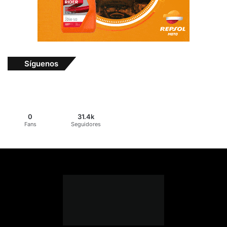
Síguenos
0
31.4k
Fans
Seguidores