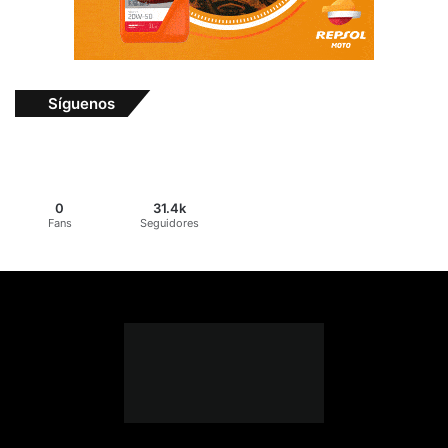
Síguenos
0
31.4k
Fans
Seguidores