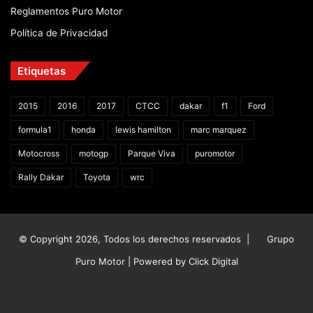
Reglamentos Puro Motor
Política de Privacidad
Etiquetas
2015
2016
2017
CTCC
dakar
f1
Ford
formula1
honda
lewis hamilton
marc marquez
Motocross
motogp
Parque Viva
puromotor
Rally Dakar
Toyota
wrc
© Copyright 2026, Todos los derechos reservados |
Grupo
Puro Motor | Powered by
Click Digital
Facebook
X
YouTube
Instagram
TikTok