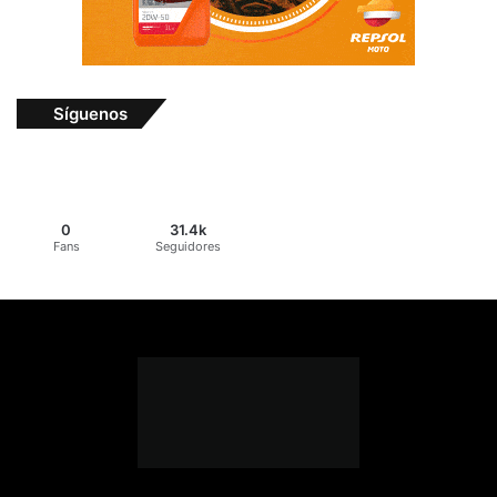
Síguenos
0
31.4k
Fans
Seguidores