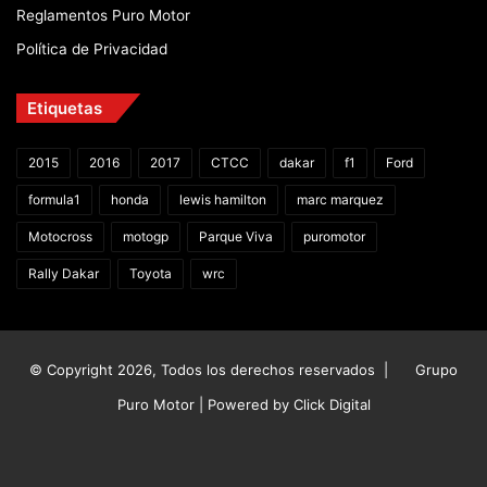
Reglamentos Puro Motor
Política de Privacidad
Etiquetas
2015
2016
2017
CTCC
dakar
f1
Ford
formula1
honda
lewis hamilton
marc marquez
Motocross
motogp
Parque Viva
puromotor
Rally Dakar
Toyota
wrc
© Copyright 2026, Todos los derechos reservados |
Grupo
Puro Motor | Powered by
Click Digital
Facebook
X
YouTube
Instagram
TikTok