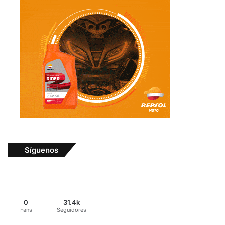
Síguenos
0
31.4k
Fans
Seguidores