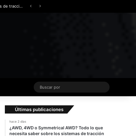
Facebook
X
YouTube
Instagram
TikTok
Acceso
Switch skin
¿AWD, 4WD o Symmetrical AWD? Todo lo que necesita saber sobre los sistemas de tracción integral
Buscar
por
Últimas publicaciones
hace 2 días
¿AWD, 4WD o Symmetrical AWD? Todo lo que
necesita saber sobre los sistemas de tracción