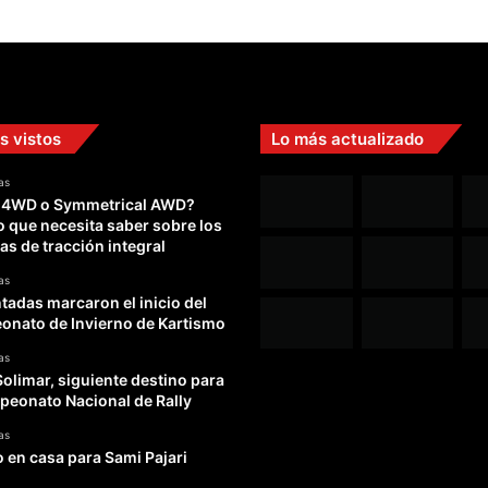
s vistos
Lo más actualizado
as
 4WD o Symmetrical AWD?
o que necesita saber sobre los
as de tracción integral
as
adas marcaron el inicio del
nato de Invierno de Kartismo
as
Solimar, siguiente destino para
peonato Nacional de Rally
as
o en casa para Sami Pajari