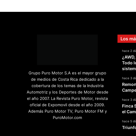
Los má
hace 2 dí
¿AWD,
Todo l
sistem
Grupo Puro Motor S.A es el mayor grupo
hace 3 dí
de medios de Costa Rica dedicado a la
Remont
cobertura de los temas de la Industria
Campeo
Automotriz y los Deportes de Motor desde
el año 2007. La Revista Puro Motor, revista
hace 3 dí
oficial de Expomovil desde el año 2009.
Finca 
Además Puro Motor TV, Puro Motor FM y
el Cam
PuroMotor.com
hace 5 dí
Triunf
Facebook
X
YouTube
Instagram
TikTok