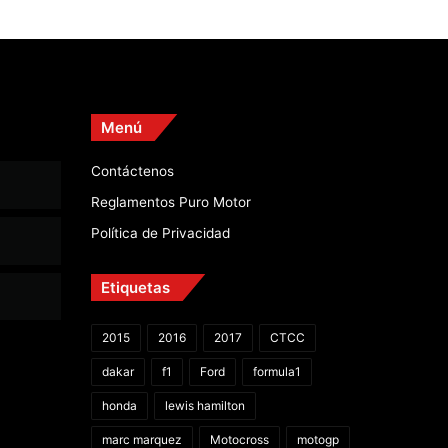
Menú
Contáctenos
Reglamentos Puro Motor
Política de Privacidad
Etiquetas
2015
2016
2017
CTCC
dakar
f1
Ford
formula1
honda
lewis hamilton
marc marquez
Motocross
motogp