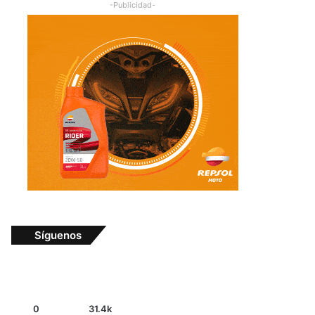
-Publicidad-
Síguenos
0
31.4k