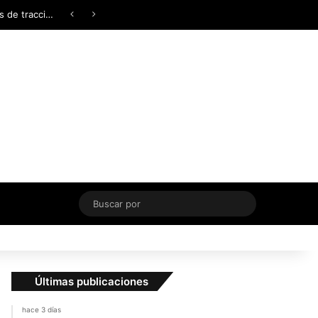
Facebook
X
YouTube
Instagram
TikTok
Acceso
Switch skin
¿AWD, 4WD o Symmetrical AWD? Todo lo que necesita saber sobre los sistemas de tracción integral
Buscar
por
Últimas publicaciones
hace 3 días