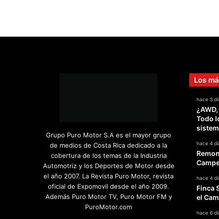
Los má
hace 3 dí
¿AWD,
Todo l
sistem
Grupo Puro Motor S.A es el mayor grupo
hace 4 dí
de medios de Costa Rica dedicado a la
Remont
cobertura de los temas de la Industria
Campeo
Automotriz y los Deportes de Motor desde
el año 2007. La Revista Puro Motor, revista
hace 4 dí
oficial de Expomovil desde el año 2009.
Finca 
Además Puro Motor TV, Puro Motor FM y
el Cam
PuroMotor.com
hace 6 dí