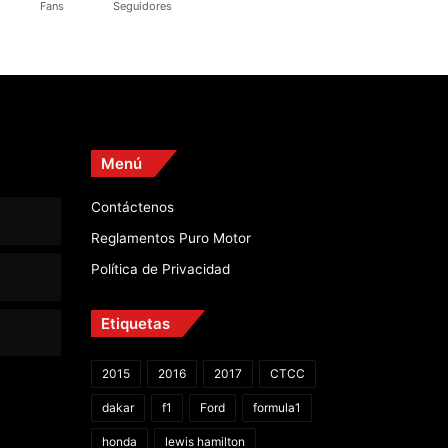
Fans
Seguidores
Menú
Contáctenos
Reglamentos Puro Motor
Política de Privacidad
Etiquetas
2015
2016
2017
CTCC
dakar
f1
Ford
formula1
honda
lewis hamilton