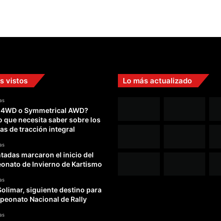
s vistos
Lo más actualizado
as
 4WD o Symmetrical AWD?
o que necesita saber sobre los
as de tracción integral
as
adas marcaron el inicio del
nato de Invierno de Kartismo
as
Solimar, siguiente destino para
peonato Nacional de Rally
as