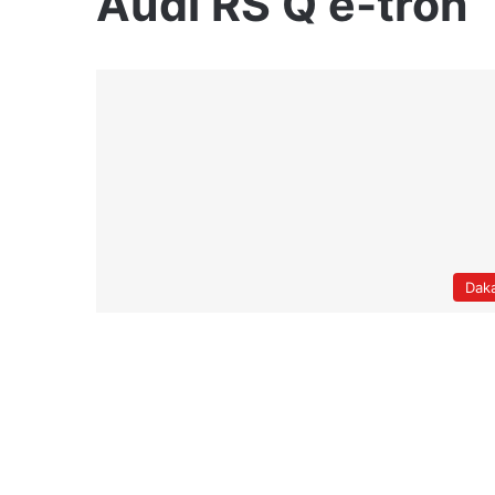
Audi RS Q e-tron
Dak