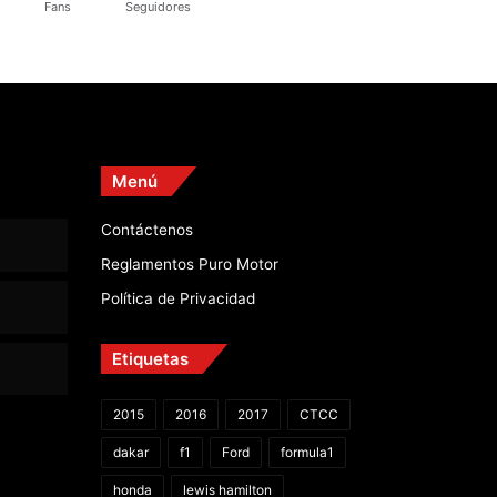
Fans
Seguidores
Menú
Contáctenos
Reglamentos Puro Motor
Política de Privacidad
Etiquetas
2015
2016
2017
CTCC
dakar
f1
Ford
formula1
honda
lewis hamilton