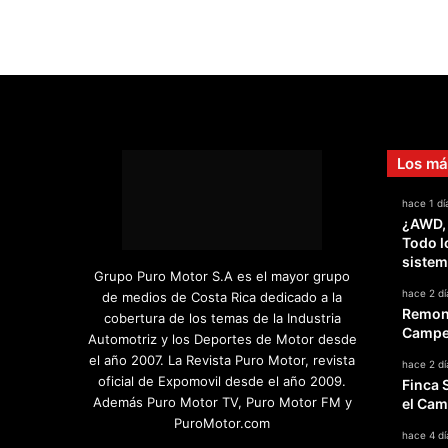
Los má
hace 1 dí
¿AWD,
Todo l
sistem
Grupo Puro Motor S.A es el mayor grupo
hace 2 dí
de medios de Costa Rica dedicado a la
Remont
cobertura de los temas de la Industria
Campeo
Automotriz y los Deportes de Motor desde
el año 2007. La Revista Puro Motor, revista
hace 2 dí
oficial de Expomovil desde el año 2009.
Finca 
Además Puro Motor TV, Puro Motor FM y
el Cam
PuroMotor.com
hace 4 dí