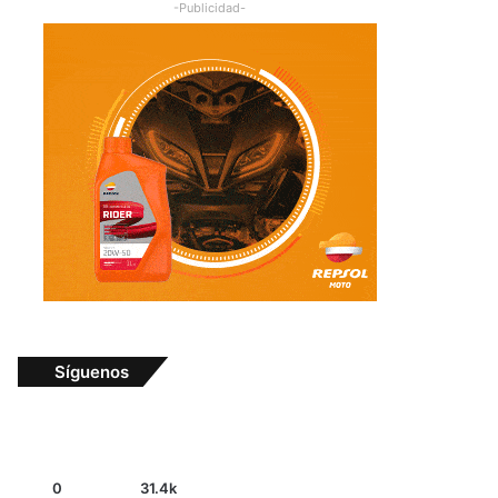
-Publicidad-
Síguenos
0
31.4k