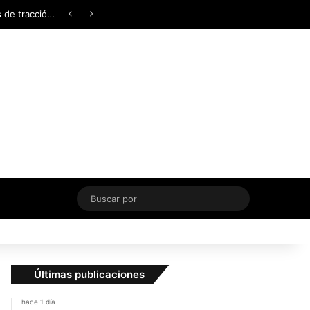
Facebook
X
YouTube
Instagram
TikTok
Acceso
Switch skin
¿AWD, 4WD o Symmetrical AWD? Todo lo que necesita saber sobre los sistemas de tracción integral
Buscar
por
Últimas publicaciones
hace 1 día