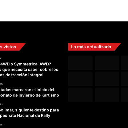
s vistos
Lo más actualizado
a
 4WD o Symmetrical AWD?
o que necesita saber sobre los
as de tracción integral
as
adas marcaron el inicio del
nato de Invierno de Kartismo
as
Solimar, siguiente destino para
peonato Nacional de Rally
as