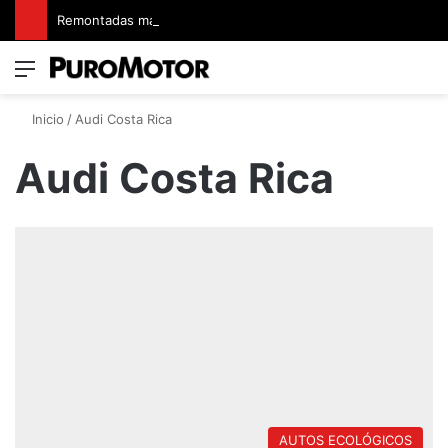
Remontadas marcaron el inicio del Campeonato de Invierno de Kartismo
Menú
Switch
B
Inicio
/
Audi Costa Rica
Audi Costa Rica
AUTOS ECOLÓGICOS