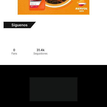
Síguenos
0
31.4k
Fans
Seguidores