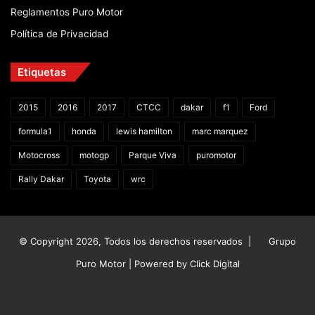
Reglamentos Puro Motor
Política de Privacidad
Etiquetas
2015
2016
2017
CTCC
dakar
f1
Ford
formula1
honda
lewis hamilton
marc marquez
Motocross
motogp
Parque Viva
puromotor
Rally Dakar
Toyota
wrc
© Copyright 2026, Todos los derechos reservados |
Grupo
Puro Motor | Powered by
Click Digital
Facebook
X
YouTube
Instagram
TikTok