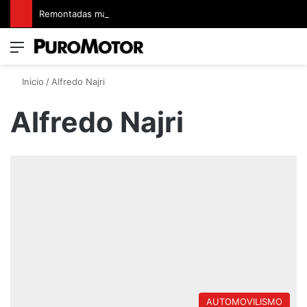
Remontadas marcaron el inicio del Campeonato de Invierno de Kartismo
Menú
Switch
B
Inicio
/
Alfredo Najri
Alfredo Najri
AUTOMOVILISMO