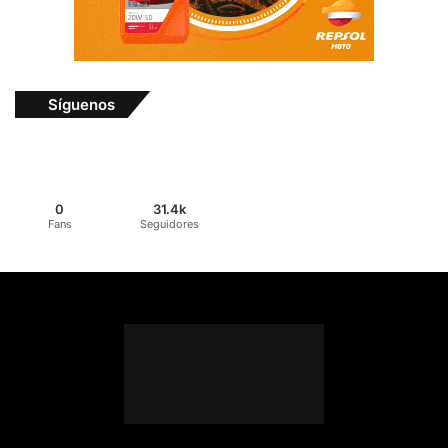
Síguenos
0
31.4k
Fans
Seguidores