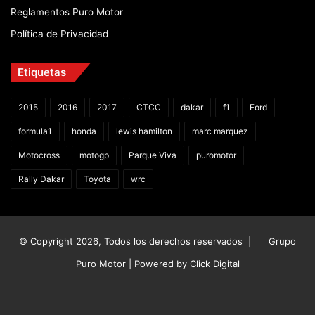
Reglamentos Puro Motor
Política de Privacidad
Etiquetas
2015
2016
2017
CTCC
dakar
f1
Ford
formula1
honda
lewis hamilton
marc marquez
Motocross
motogp
Parque Viva
puromotor
Rally Dakar
Toyota
wrc
© Copyright 2026, Todos los derechos reservados |
Grupo
Puro Motor | Powered by
Click Digital
Facebook
X
YouTube
Instagram
TikTok