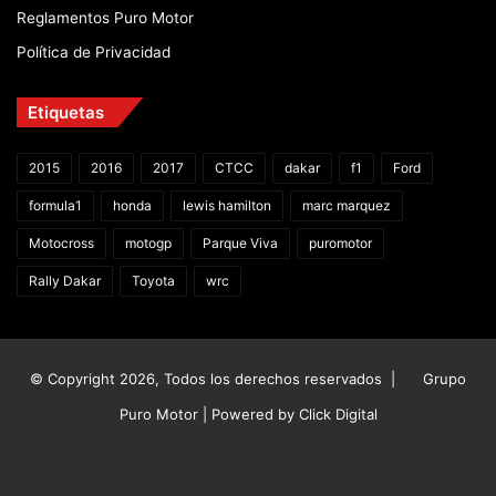
Reglamentos Puro Motor
Política de Privacidad
Etiquetas
2015
2016
2017
CTCC
dakar
f1
Ford
formula1
honda
lewis hamilton
marc marquez
Motocross
motogp
Parque Viva
puromotor
Rally Dakar
Toyota
wrc
© Copyright 2026, Todos los derechos reservados |
Grupo
Puro Motor | Powered by
Click Digital
Facebook
X
YouTube
Instagram
TikTok