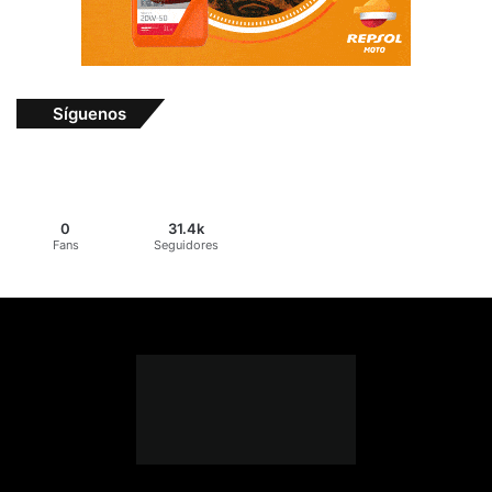
Síguenos
0
31.4k
Fans
Seguidores