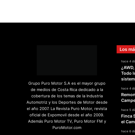
Los má
hace 4 dí
¿AWD,
Todo l
sistem
Grupo Puro Motor S.A es el mayor grupo
hace 4 dí
de medios de Costa Rica dedicado a la
Remont
cobertura de los temas de la Industria
Campeo
Automotriz y los Deportes de Motor desde
el año 2007. La Revista Puro Motor, revista
hace 5 dí
oficial de Expomovil desde el año 2009.
Finca 
Además Puro Motor TV, Puro Motor FM y
el Cam
PuroMotor.com
hace 6 dí