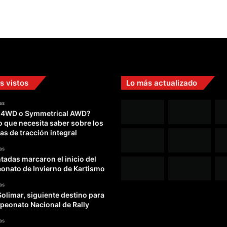
s vistos
Lo más actualizado
as
 4WD o Symmetrical AWD?
o que necesita saber sobre los
as de tracción integral
as
adas marcaron el inicio del
nato de Invierno de Kartismo
as
Solimar, siguiente destino para
peonato Nacional de Rally
as