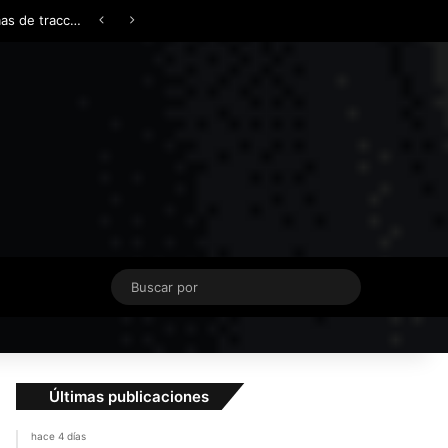
Facebook
X
YouTube
Instagram
TikTok
Acceso
Switch skin
¿AWD, 4WD o Symmetrical AWD? Todo lo que necesita saber sobre los sistemas de tracción integral
Buscar
por
Últimas publicaciones
hace 4 días