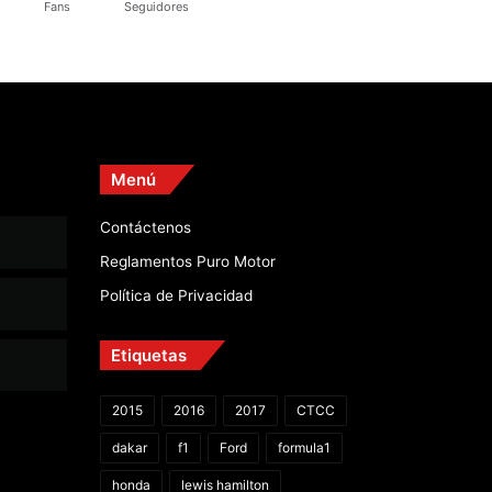
Fans
Seguidores
Menú
Contáctenos
Reglamentos Puro Motor
Política de Privacidad
Etiquetas
2015
2016
2017
CTCC
dakar
f1
Ford
formula1
honda
lewis hamilton