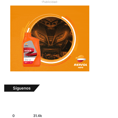
-Publicidad-
Síguenos
0
31.4k