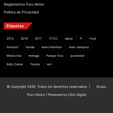
Reglamentos Puro Motor
Política de Privacidad
Etiquetas
2015
2016
2017
CTCC
dakar
f1
Ford
formula1
honda
lewis hamilton
marc marquez
Motocross
motogp
Parque Viva
puromotor
Rally Dakar
Toyota
wrc
© Copyright 2026, Todos los derechos reservados |
Grupo
Puro Motor | Powered by
Click Digital
Facebook
X
YouTube
Instagram
TikTok