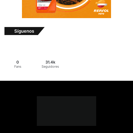
Síguenos
0
31.4k
Fans
Seguidores