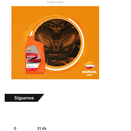
-Publicidad-
Síguenos
0
31.4k