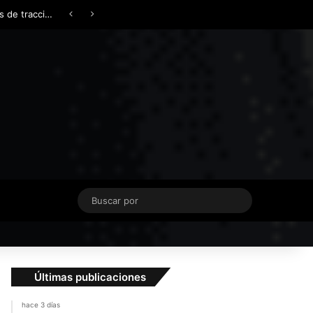
Facebook
X
YouTube
Instagram
TikTok
Acceso
Switch skin
¿AWD, 4WD o Symmetrical AWD? Todo lo que necesita saber sobre los sistemas de tracción integral
Buscar
por
Últimas publicaciones
hace 3 días