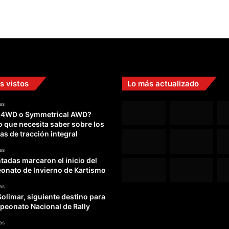
s vistos
Lo más actualizado
as
 4WD o Symmetrical AWD?
o que necesita saber sobre los
as de tracción integral
as
adas marcaron el inicio del
nato de Invierno de Kartismo
as
Solimar, siguiente destino para
peonato Nacional de Rally
as