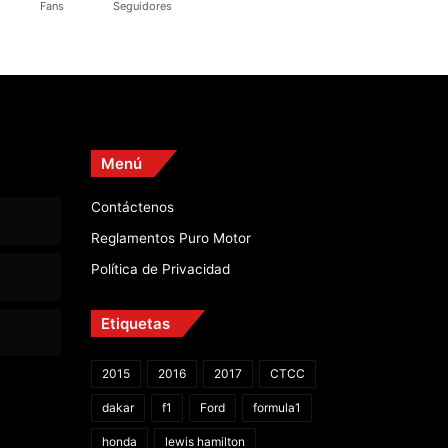
Fans
Seguidores
Menú
Contáctenos
Reglamentos Puro Motor
Política de Privacidad
Etiquetas
2015
2016
2017
CTCC
dakar
f1
Ford
formula1
honda
lewis hamilton