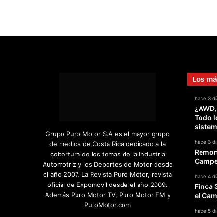
Los má
hace 3 dí
¿AWD,
Todo l
sistem
Grupo Puro Motor S.A es el mayor grupo
hace 3 dí
de medios de Costa Rica dedicado a la
Remont
cobertura de los temas de la Industria
Campeo
Automotriz y los Deportes de Motor desde
el año 2007. La Revista Puro Motor, revista
hace 4 dí
oficial de Expomovil desde el año 2009.
Finca 
Además Puro Motor TV, Puro Motor FM y
el Cam
PuroMotor.com
hace 5 dí