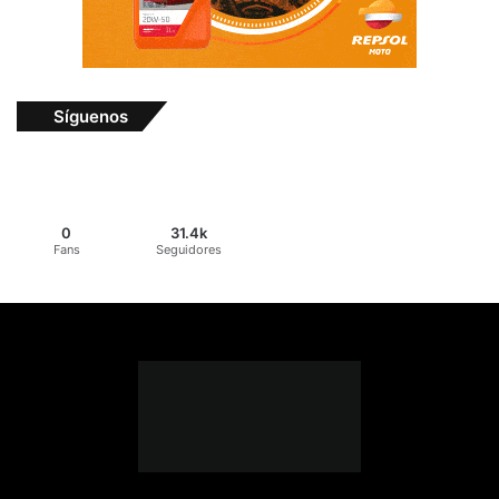
Síguenos
0
31.4k
Fans
Seguidores