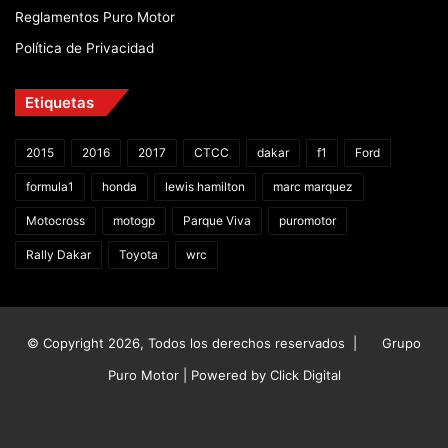
Reglamentos Puro Motor
Política de Privacidad
Etiquetas
2015
2016
2017
CTCC
dakar
f1
Ford
formula1
honda
lewis hamilton
marc marquez
Motocross
motogp
Parque Viva
puromotor
Rally Dakar
Toyota
wrc
© Copyright 2026, Todos los derechos reservados |
Grupo
Puro Motor | Powered by
Click Digital
Facebook
X
YouTube
Instagram
TikTok