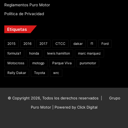
Reglamentos Puro Motor
Política de Privacidad
Etiquetas
2015
2016
2017
CTCC
dakar
f1
Ford
formula1
honda
lewis hamilton
marc marquez
Motocross
motogp
Parque Viva
puromotor
Rally Dakar
Toyota
wrc
© Copyright 2026, Todos los derechos reservados |
Grupo
Puro Motor | Powered by
Click Digital
Facebook
X
YouTube
Instagram
TikTok