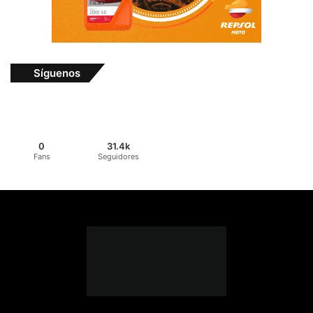
Síguenos
0
31.4k
Fans
Seguidores