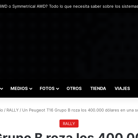
das marcaron el inicio del Campeonato de Invierno de Kartismo
MEDIOS
FOTOS
OTROS
TIENDA
VIAJES
io
/
RALLY
/
Un Peugeot T16 Grupo B roza los 400.000 dólares en una s
RALLY
rupo B roza los 400.0