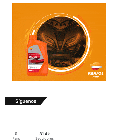
Síguenos
0
31.4k
Fans
Seguidores