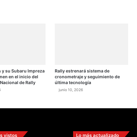
 y su Subaru Impreza
Rally estrenará sistema de
n en el inicio del
cronometraje y seguimiento de
acional de Rally
última tecnología
6
junio 10, 2026
s vistos
Lo más actualizado