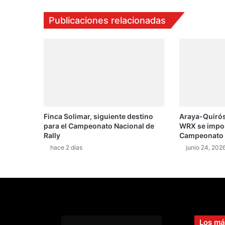
Publicaciones relacionadas
Finca Solimar, siguiente destino
Araya-Quirós
para el Campeonato Nacional de
WRX se impone
Rally
Campeonato N
hace 2 días
junio 24, 202
Los má