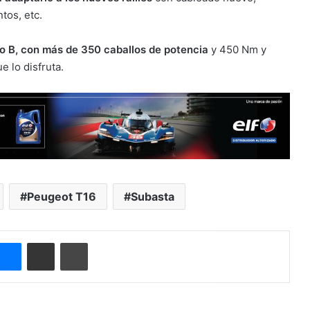
tos, etc.
po B, con más de 350 caballos de potencia
y 450 Nm y
 lo disfruta.
Peugeot T16
Subasta
ype
Messenger
Compartir por correo electrónico
Imprimir