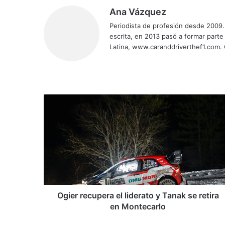
Ana Vázquez
Periodista de profesión desde 2009. 
escrita, en 2013 pasó a formar parte
Latina, www.caranddriverthef1.com.
Sitio
Facebook
X
YouTube
Instagram
web
Ogier
recupera
el
liderato
y
Tanak
se
retira
en
Montecarlo
Ogier recupera el liderato y Tanak se retira
en Montecarlo