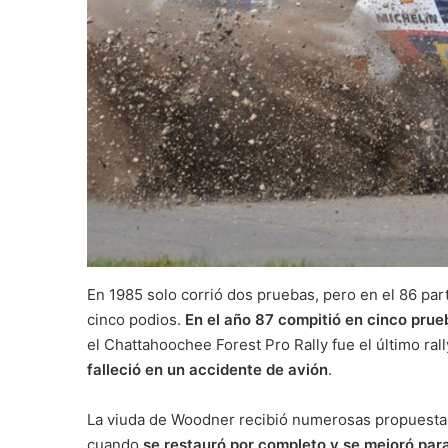
En 1985 solo corrió dos pruebas, pero en el 86 pa
cinco podios.
En el año 87 compitió en cinco prue
el Chattahoochee Forest Pro Rally fue el último r
falleció en un accidente de avión
.
La viuda de Woodner recibió numerosas propuestas
cuando
se restauró por completo y se mejoró para