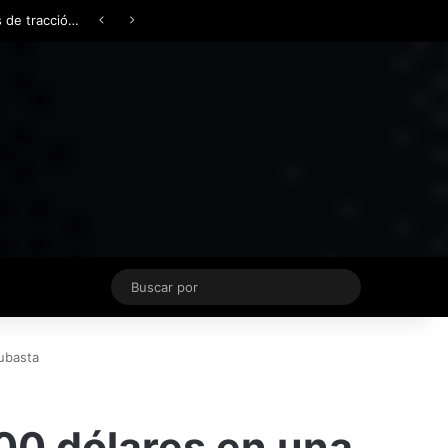
Facebook
X
YouTube
Instagram
TikTok
Acceso
Switch skin
Buscar
por
ubasta
00 dólares en una