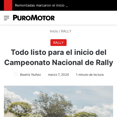
Remontadas marcaron el inicio del Campeonato de Invierno de Kartismo
Menú
Switch
B
Inicio
/
RALLY
RALLY
Todo listo para el inicio del
Campeonato Nacional de Rally
Beatriz Nuñez
marzo 7, 2024
1 minuto de lectura