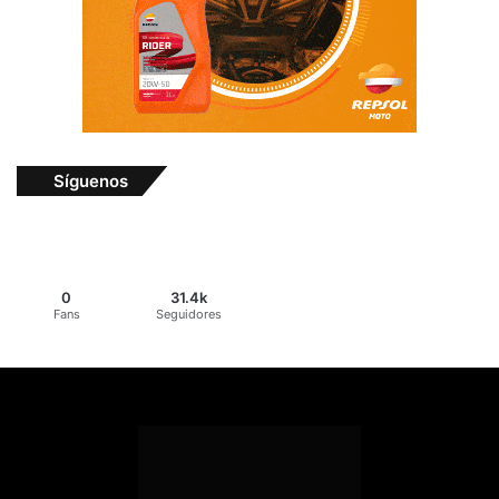
Síguenos
0
31.4k
Fans
Seguidores