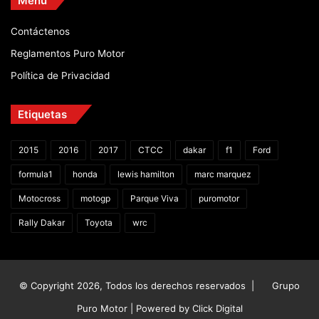
Menú
Contáctenos
Reglamentos Puro Motor
Política de Privacidad
Etiquetas
2015
2016
2017
CTCC
dakar
f1
Ford
formula1
honda
lewis hamilton
marc marquez
Motocross
motogp
Parque Viva
puromotor
Rally Dakar
Toyota
wrc
© Copyright 2026, Todos los derechos reservados |
Grupo
Puro Motor | Powered by
Click Digital