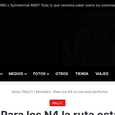
das marcaron el inicio del Campeonato de Invierno de Kartismo
MEDIOS
FOTOS
OTROS
TIENDA
VIAJES
Inicio
/
RALLY
/
Montalto: «Para los N4 la ruta está perfecta»
RALLY
Para los N4 la ruta es