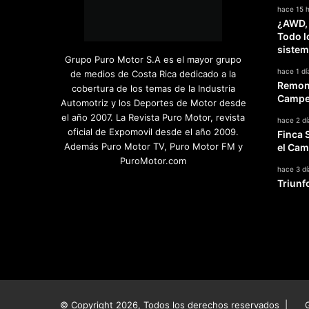
hace 15 
¿AWD,
Todo l
sistem
Grupo Puro Motor S.A es el mayor grupo
hace 1 dí
de medios de Costa Rica dedicado a la
Remont
cobertura de los temas de la Industria
Campeo
Automotriz y los Deportes de Motor desde
el año 2007. La Revista Puro Motor, revista
hace 2 dí
oficial de Expomovil desde el año 2009.
Finca 
Además Puro Motor TV, Puro Motor FM y
el Cam
PuroMotor.com
hace 3 dí
Triunf
Facebook
X
YouTube
Instagram
TikTok
© Copyright 2026, Todos los derechos reservados |
G