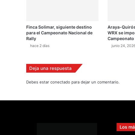
b
l
e
m
Finca Solimar, siguiente destino
Araya-Quirós
a
para el Campeonato Nacional de
WRX se impone
s
Rally
Campeonato N
p
hace 2 días
junio 24, 202
a
r
a
l
Deja una respuesta
l
e
Debes estar conectado para dejar un comentario.
g
a
r
a
l
a
F
Los má
1