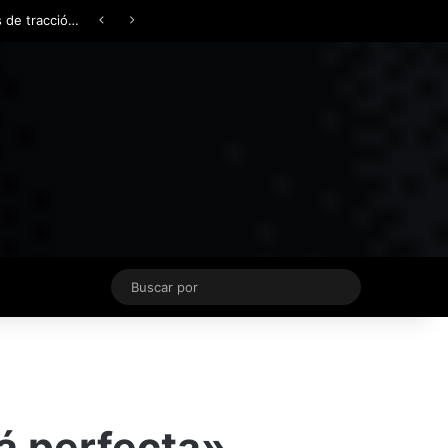
Facebook
X
YouTube
Instagram
TikTok
Acceso
Switch skin
Buscar
por
tá perfecta»