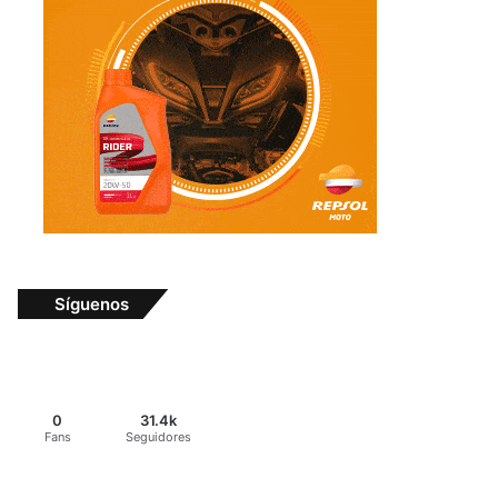
Síguenos
0
31.4k
Fans
Seguidores