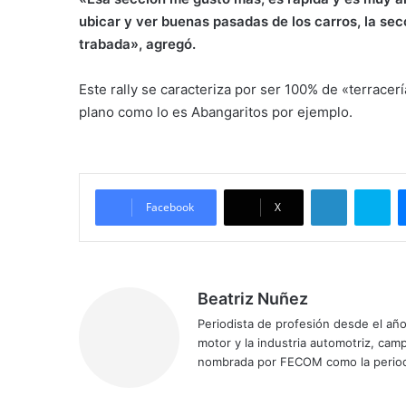
ubicar y ver buenas pasadas de los carros, la se
trabada», agregó.
Este rally se caracteriza por ser 100% de «terracer
plano como lo es Abangaritos por ejemplo.
LinkedIn
Skype
Facebook
X
Beatriz Nuñez
Periodista de profesión desde el añ
motor y la industria automotriz, ca
nombrada por FECOM como la period
Siti
Fa
X
Yo
Ins