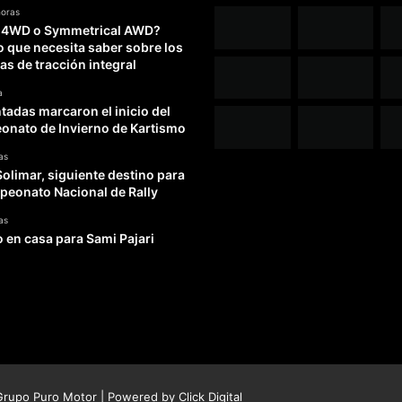
horas
 4WD o Symmetrical AWD?
o que necesita saber sobre los
as de tracción integral
a
adas marcaron el inicio del
nato de Invierno de Kartismo
as
Solimar, siguiente destino para
peonato Nacional de Rally
as
o en casa para Sami Pajari
rupo Puro Motor | Powered by
Click Digital