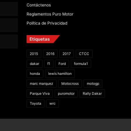
Contáctenos
Reglamentos Puro Motor
Política de Privacidad
Etiquetas
2015
2016
2017
CTCC
dakar
f1
Ford
formula1
honda
lewis hamilton
marc marquez
Motocross
motogp
Parque Viva
puromotor
Rally Dakar
Toyota
wrc
Facebook
X
YouTube
Instagram
TikTok