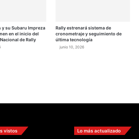
c
i
a
s
 y su Subaru Impreza
Rally estrenará sistema de
e
n en el inicio del
cronometraje y seguimiento de
n
acional de Rally
última tecnología
l
6
junio 10, 2026
a
S
T
s vistos
Lo más actualizado