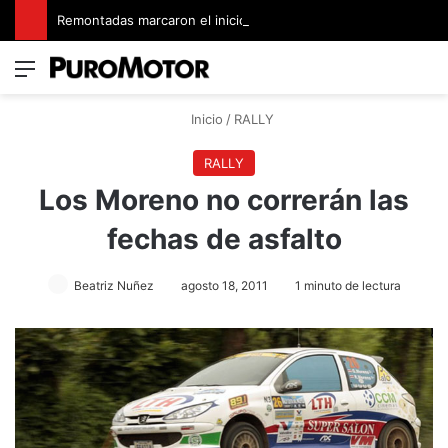
Remontadas marcaron el inicio del Campeonato de Invierno de Kartismo
Menú
Switch
B
Inicio
/
RALLY
RALLY
Los Moreno no correrán las
fechas de asfalto
Beatriz Nuñez
agosto 18, 2011
1 minuto de lectura