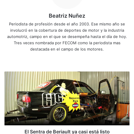
Beatriz Nuñez
Periodista de profesión desde el año 2003. Ese mismo año se
involucró en la cobertura de deportes de motor y la industria
automotriz, campo en el que se desempeña hasta el día de hoy.
Tres veces nombrada por FECOM como la periodista mas
destacada en el campo de los motores.
Siti
Fa
X
Yo
Ins
o
ce
uT
tag
we
bo
ub
ra
E
b
ok
e
m
l
S
e
n
t
r
a
d
e
El Sentra de Beriault ya casi está listo