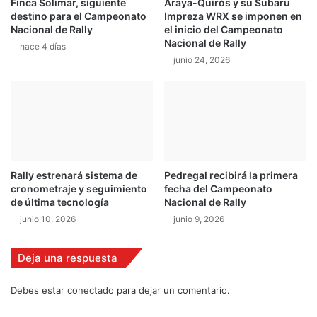
Finca Solimar, siguiente
Araya-Quirós y su Subaru
t
l
destino para el Campeonato
Impreza WRX se imponen en
o
p
Nacional de Rally
el inicio del Campeonato
a
Nacional de Rally
hace 4 días
í
junio 24, 2026
s
Rally estrenará sistema de
Pedregal recibirá la primera
cronometraje y seguimiento
fecha del Campeonato
de última tecnología
Nacional de Rally
junio 10, 2026
junio 9, 2026
Deja una respuesta
Debes estar conectado para dejar un comentario.