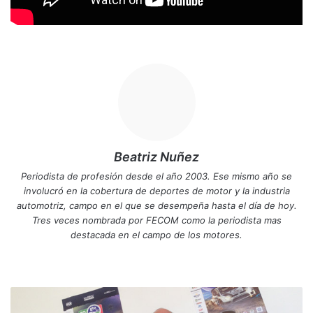
Beatriz Nuñez
Periodista de profesión desde el año 2003. Ese mismo año se
involucró en la cobertura de deportes de motor y la industria
automotriz, campo en el que se desempeña hasta el día de hoy.
Tres veces nombrada por FECOM como la periodista mas
destacada en el campo de los motores.
Siti
Fa
X
Yo
Ins
o
ce
uT
tag
we
bo
ub
ra
E
b
ok
e
m
x