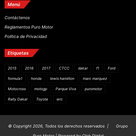
Menú
Contáctenos
Reglamentos Puro Motor
Política de Privacidad
Etiquetas
2015
2016
2017
CTCC
dakar
f1
Ford
formula1
honda
lewis hamilton
marc marquez
Motocross
motogp
Parque Viva
puromotor
Rally Dakar
Toyota
wrc
© Copyright 2026, Todos los derechos reservados |
Grupo
Puro Motor | Powered by
Click Digital