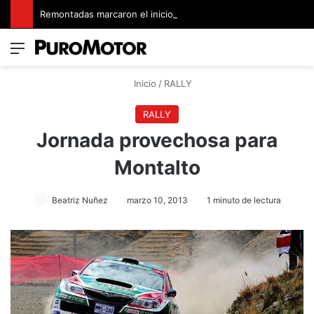
Remontadas marcaron el inicio del Campeonato de Invierno de Kartismo
Menú
Switch
B
Inicio
/
RALLY
RALLY
Jornada provechosa para
Montalto
Beatriz Nuñez
marzo 10, 2013
1 minuto de lectura