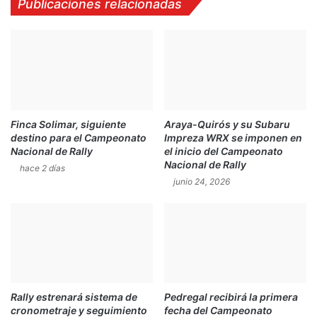
Publicaciones relacionadas
c
s
o
u
l
m
a
e
b
n
o
d
r
e
a
l
Finca Solimar, siguiente
Araya-Quirós y su Subaru
d
S
destino para el Campeonato
Impreza WRX se imponen en
o
á
Nacional de Rally
el inicio del Campeonato
r
b
Nacional de Rally
hace 2 días
a
a
junio 24, 2026
s
d
d
o
e
A
O
R
A
Rally estrenará sistema de
Pedregal recibirá la primera
cronometraje y seguimiento
fecha del Campeonato