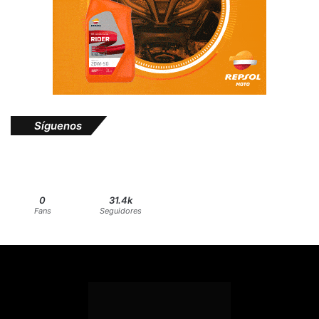
Síguenos
0
31.4k
Fans
Seguidores