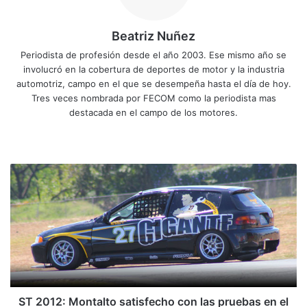
Beatriz Nuñez
Periodista de profesión desde el año 2003. Ese mismo año se
involucró en la cobertura de deportes de motor y la industria
automotriz, campo en el que se desempeña hasta el día de hoy.
Tres veces nombrada por FECOM como la periodista mas
destacada en el campo de los motores.
Siti
Fa
X
Yo
Ins
o
ce
uT
tag
we
bo
ub
ra
S
b
ok
e
m
T
2
0
1
2
:
M
o
n
ST 2012: Montalto satisfecho con las pruebas en el