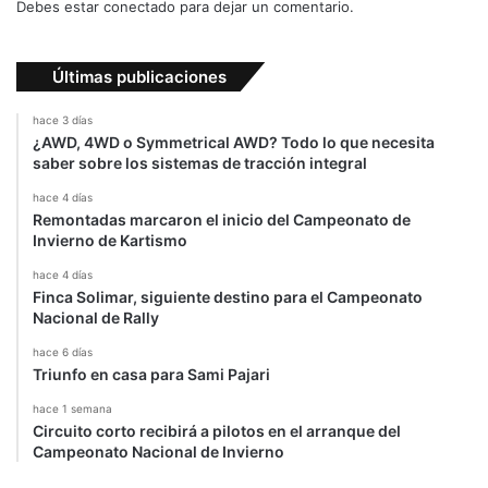
Debes estar conectado para dejar un comentario.
a
u
t
Últimas publicaciones
o
s
hace 3 días
D
¿AWD, 4WD o Symmetrical AWD? Todo lo que necesita
R
saber sobre los sistemas de tracción integral
I
hace 4 días
F
Remontadas marcaron el inicio del Campeonato de
T
Invierno de Kartismo
hace 4 días
Finca Solimar, siguiente destino para el Campeonato
Nacional de Rally
hace 6 días
Triunfo en casa para Sami Pajari
hace 1 semana
Circuito corto recibirá a pilotos en el arranque del
Campeonato Nacional de Invierno