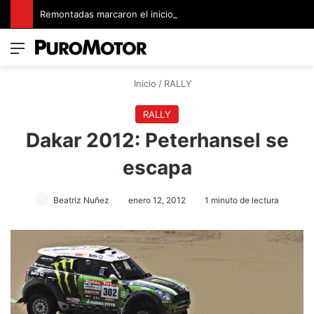
Remontadas marcaron el inicio del Campeonato de Invierno de Kartismo
Menú
Switch
B
Inicio
/
RALLY
RALLY
Dakar 2012: Peterhansel se
escapa
Beatriz Nuñez
enero 12, 2012
1 minuto de lectura