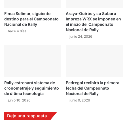
p
C
r
A
u
Finca Solimar, siguiente
Araya-Quirós y su Subaru
D
destino para el Campeonato
Impreza WRX se imponen en
e
E
Nacional de Rally
el inicio del Campeonato
b
P
Nacional de Rally
a
hace 4 días
O
junio 24, 2026
s
R
e
T
n
E
e
S
l
s
C
e
i
m
v
o
Rally estrenará sistema de
Pedregal recibirá la primera
i
n
cronometraje y seguimiento
fecha del Campeonato
c
t
de última tecnología
Nacional de Rally
a
junio 10, 2026
junio 9, 2026
r
o
n
Deja una respuesta
e
n