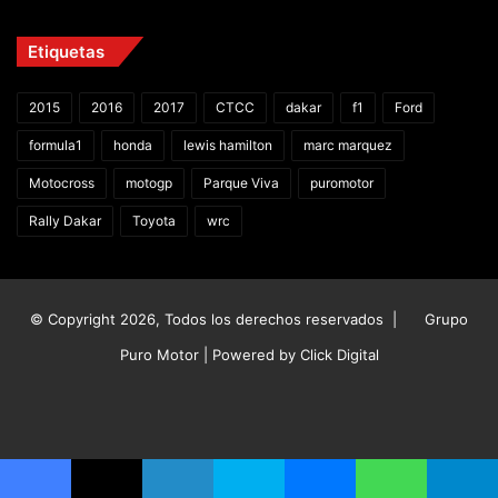
Etiquetas
2015
2016
2017
CTCC
dakar
f1
Ford
formula1
honda
lewis hamilton
marc marquez
Motocross
motogp
Parque Viva
puromotor
Rally Dakar
Toyota
wrc
© Copyright 2026, Todos los derechos reservados |
Grupo
Puro Motor | Powered by
Click Digital
Facebook
X
YouTube
Instagram
TikTok