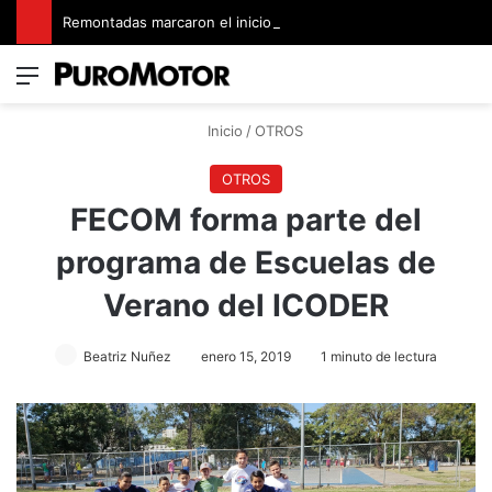
Remontadas marcaron el inicio del Campeonato de Invierno de Kartismo
Menú
Switch
B
Inicio
/
OTROS
OTROS
FECOM forma parte del
programa de Escuelas de
Verano del ICODER
Beatriz Nuñez
enero 15, 2019
1 minuto de lectura