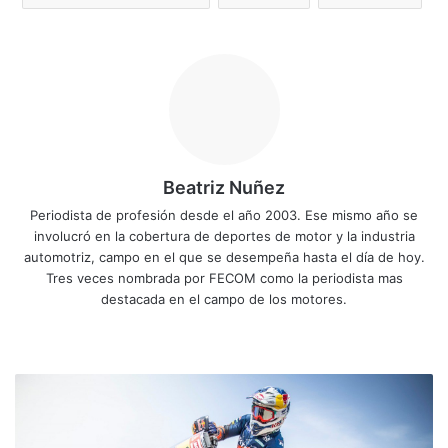
Beatriz Nuñez
Periodista de profesión desde el año 2003. Ese mismo año se
involucró en la cobertura de deportes de motor y la industria
automotriz, campo en el que se desempeña hasta el día de hoy.
Tres veces nombrada por FECOM como la periodista mas
destacada en el campo de los motores.
Siti
Fa
X
Yo
Ins
o
ce
uT
tag
we
bo
ub
ra
D
b
ok
e
m
a
k
a