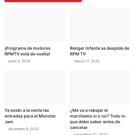
a
b
p
s
a
u
,
m
B
a
r
s
a
u
¡Programa de motores
Renger Infante se despide de
b
c
RPMTV está de vuelta!
RPM TV
e
u
c
junio 3, 2025
marzo 17, 2025
a
a
r
b
t
a
a
n
v
d
i
o
c
n
t
Ya están a la venta las
¿Me va a rebajar el
a
o
entradas para el Monster
marchamo si o no? Todo lo
r
Jam
que debo saber antes de
i
cancelar
diciembre 8, 2023
a
noviembre 10, 2023